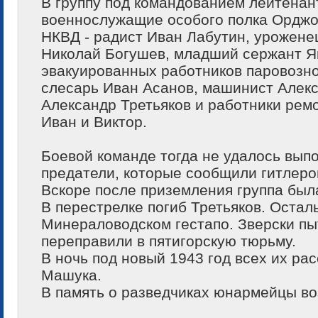
В группу под командованием лейтенан
военнослужащие особого полка Орджо
НКВД - радист Иван Лабутин, урожене
Николай Богушев, младший сержант Як
эвакуированных работников паровозн
слесарь Иван Асанов, машинист Алекс
Александр Третьяков и работники рем
Иван и Виктор.
Боевой команде тогда не удалось вып
предатели, которые сообщили гитлер
Вскоре после приземления группа бы
В перестрелке погиб Третьяков. Остал
Минераловодском гестапо. Зверски пы
переправили в пятигорскую тюрьму.
В ночь под новый 1943 год всех их ра
Машука.
В память о разведчиках юнармейцы во