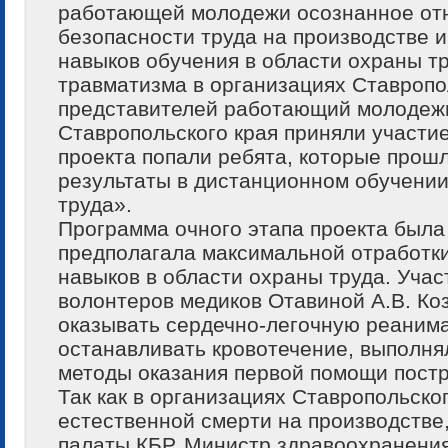
работающей молодежи осознанное отн
безопасности труда на производстве 
навыков обучения в области охраны т
травматизма в организациях Ставропо
представителей работающий молодежи
Ставропольского края приняли участи
проекта попали ребята, которые прош
результаты в дистанционном обучени
труда».
Программа очного этапа проекта был
предполагала максимальной отработки
навыков в области охраны труда. Учас
волонтеров медиков Отавиной А.В. Ко
оказывать сердечно-легочную реаним
останавливать кровотечение, выполня
методы оказания первой помощи пост
Так как в организациях Ставропольског
естественной смерти на производстве
палаты КБР, Министр здравоохранени