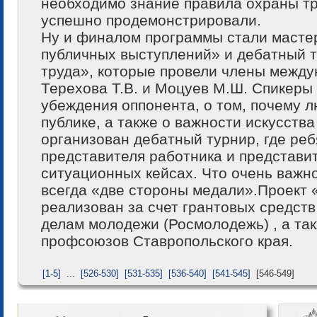
необходимо знание правила охраны тр
успешно продемонстрировали.
Ну и финалом программы стали мастер
публичных выступлений» и дебатный т
труда», которые провели члены между
Терехова Т.В. и Моцуев М.Ш. Спикеры
убеждения оппонента, о том, почему л
публике, а также о важности искусств
организован дебатный турнир, где реб
представителя работника и представи
ситуационных кейсах. Что очень важно
всегда «две стороны медали».Прое
реализован за счет грантовых средств
делам молодежи (Росмолодежь) , а та
профсоюзов Ставропольского края.
[1-5]
...
[526-530]
[531-535]
[536-540]
[541-545]
[546-549]