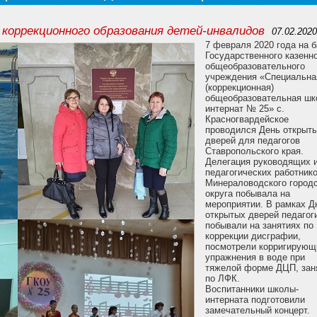
 коррекционного образования детей-инвалидов
07.02.202
7 февраля 2020 года на б
Государственного казенн
общеобразовательного
учреждения «Специальна
(коррекционная)
общеобразовательная шк
интернат № 25» с.
Красногвардейское
проводился День открыт
дверей для педагогов
Ставропольского края.
Делегация руководящих 
педагогических работник
Минераловодского городс
округа побывала на
мероприятии. В рамках Д
открытых дверей педагог
побывали на занятиях по
коррекции дисграфии,
посмотрели корригирующ
упражнения в воде при
тяжелой форме ДЦП, зан
по ЛФК.
Воспитанники школы-
интерната подготовили
замечательный концерт.