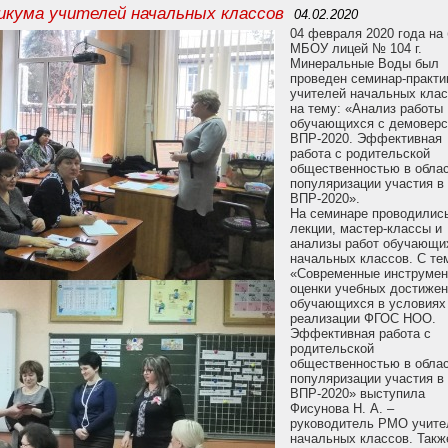
икума учителей начальных классов
04.02.2020
04 февраля 2020 года на 
МБОУ лицей № 104 г.
Минеральные Воды был
проведен семинар-практи
учителей начальных кла
на тему: «Анализ работы
обучающихся с демовер
ВПР-2020. Эффективная
работа с родительской
общественностью в обла
популяризации участия в
ВПР-2020».
На семинаре проводилис
лекции, мастер-классы и
анализы работ обучающи
начальных классов. С те
«Современные инструме
оценки учебных достиже
обучающихся в условиях
реализации ФГОС НОО.
Эффективная работа с
родительской
общественностью в обла
популяризации участия в
ВПР-2020» выступила
Фисунова Н. А. –
руководитель РМО учите
начальных классов. Такж