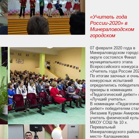
«Учитель года
России-2020» в
Минераловодском
городском
07 февраля 2020 года в
Минераловодском городс
округе состоялся Финал
муниципального этапа
Всероссийского конкурса
«Учитель года России 20
По итогам заочных и очн
конкурсных испытаний
определились победител
призеры в номинациях
«Педагогический дебют» 
«Лучший учитель».
В номинации «Педагогиче
дебют» победителем ста
Янгазиев Курман Амиров
учитель физической куль
МКОУ СОШ № 10 х.
Перевальный
Минераловодского района
место- Калашникова