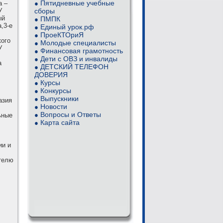
Пятидневные учебные
а –
●
У
сборы
ый
ПМПК
●
,3-е
Единый урок.рф
●
ПроеКТОриЯ
●
кого
Молодые специалисты
●
У
Финансовая грамотность
●
Дети с ОВЗ и инвалиды
●
а
ДЕТСКИЙ ТЕЛЕФОН
●
ДОВЕРИЯ
Курсы
●
Конкурсы
●
Выпускники
●
азия
Новости
●
Вопросы и Ответы
●
ьные
Карта сайта
●
ии и
телю