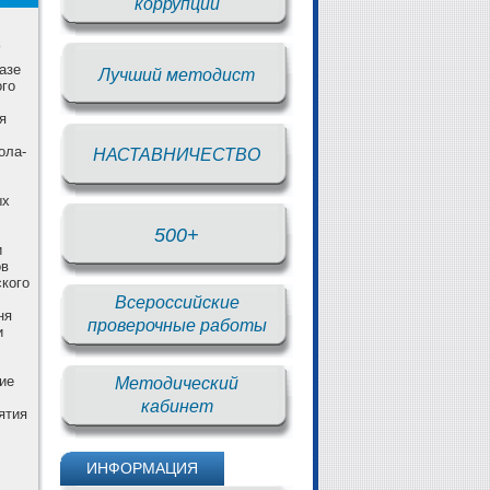
коррупции
0
азе
Лучший методист
ого
я
ола-
НАСТАВНИЧЕСТВО
ых
500+
и
ов
кого
Всероссийские
ня
проверочные работы
и
ие
Методический
кабинет
ятия
ИНФОРМАЦИЯ