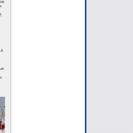
сов
я
И.
й
 А
;
ые
ых
0