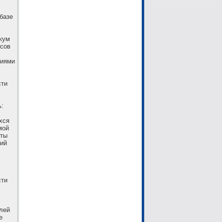
базе
кум
ссов
сиями
сти
ь:
хся
мой
нты
ний
сти
лей
е