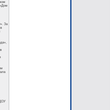
ком
 «Дом
». За
 в
и
ода»,
 в
и
ии
тала
-
КДОУ