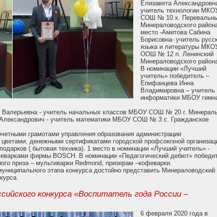
Елизавета Александровн
учитель технологии МКО
СОШ № 10 х. Перевальн
Минераловодского района
место -Амитова Сабина
Борисовна- учитель русс
языка и литературы МКО
ООШ № 12 п. Ленинский
Минераловодского район
В номинации «Лучший
учитель» победитель –
Епифанцева Инна
Владимировна – учитель
информатики МБОУ гимн
а Валерьевна - учитель начальных классов МБОУ СОШ № 20 г. Минерал
 Александрович - учитель математики МБОУ СОШ № 3 с. Гражданское
очетными грамотами управления образования администрации
, цветами, денежными сертификатами городской профсоюзной организац
одарков ( бытовая техника). 1 место в номинации «Лучший учитель» -
феварками фирмы BOSСH. В номинации «Педагогический дебют» победи
ного приза – мультиварки Redmond, призерам –кофеварки.
униципального этапа конкурса достойно представить Минераловодский
курса.
сийского конкурса «Воспитатель года России –
6 февраля 2020 года в