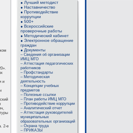
Лучший методист
●
Наставничество
●
Противодействие
●
коррупции
500+
●
Всероссийские
●
проверочные работы
Методический кабинет
●
Электронное обращение
●
граждан
Документы
●
ком
– Сведения об организации
ИМЦ МГО
– Аттестация педагогических
работников
20».
– Профстандарты
ых
– Методическая
деятельность
и и
– Концепции учебных
предметов
и
– Полезные ссылки
– План работы ИМЦ МГО
ский
– Противодействие коррупции
л
– Аналитический отчет
ич,
– Аттестация руководителей
туры
муниципальных
образовательных организаций
– Охрана труда
. 2-е
– ПРИКАЗЫ