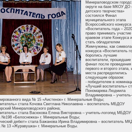
Минераловодском городс
округе на базе МКОУ ДО
детского творчества»
состоялся Финал
муниципального этапа
Всероссийского конкурса
«Воспитатель года – 2020
право принимать участие
краевом этапе Конкурса 
стать обладателем
Жемчужины, как символа
конкурса «Воспитатель г
боролись лучшие
воспитатели, прошедшие
финал после проведения
первого и второго этапа, 
места распределились
следующим образом:
- победителем в номинац
«Лучший воспитатель» с
Пономарева Людмила
Владимировна – учитель
ированного вида № 15 «Аистенок» г. Минеральные Воды;
питатель» стала Кочова Светлана Николаевна – воспитатель МБДОУ
орский Минераловодского района;
питатель» стала Васюкова Елена Викторовна – учитель-логопед МБДОУ
а №198 «Белоснежка» г. Минеральные Воды;
гический дебют» стала Бажанова Ирина Владимировна – воспитатель М
а № 13 «Журавушка» г. Минеральные Воды.