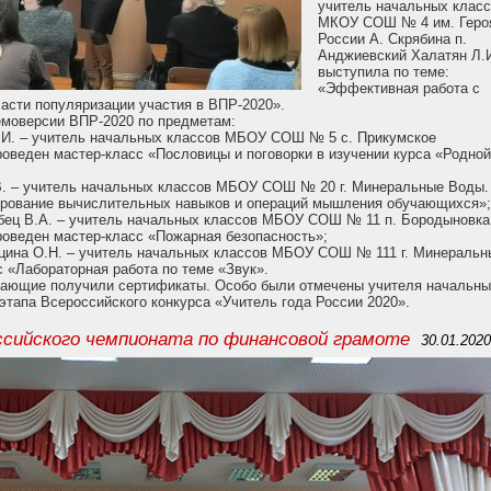
учитель начальных клас
МКОУ СОШ № 4 им. Геро
России А. Скрябина п.
Анджиевский Халатян Л.
выступила по теме:
«Эффективная работа с
асти популяризации участия в ВПР-2020».
емоверсии ВПР-2020 по предметам:
Ю.И. – учитель начальных классов МБОУ СОШ № 5 с. Прикумское
роведен мастер-класс «Пословицы и поговорки в изучении курса «Родно
В. – учитель начальных классов МБОУ СОШ № 20 г. Минеральные Воды.
ирование вычислительных навыков и операций мышления обучающихся»
бец В.А. – учитель начальных классов МБОУ СОШ № 11 п. Бородыновка
роведен мастер-класс «Пожарная безопасность»;
цина О.Н. – учитель начальных классов МБОУ СОШ № 111 г. Минеральн
 «Лабораторная работа по теме «Звук».
упающие получили сертификаты. Особо были отмечены учителя начальн
этапа Всероссийского конкурса «Учитель года России 2020».
ссийского чемпионата по финансовой грамоте
30.01.202